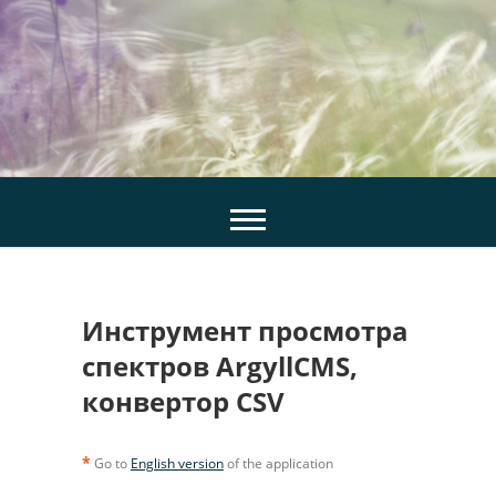
Skip
to
content
Инструмент просмотра
спектров ArgyllCMS,
конвертор CSV
*
Go to
English version
of the application