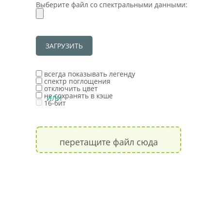
Выберите файл со спектральными данными:
всегда показывать легенду
спектр поглощения
отключить цвет
не сохранять в кэше
ИЛИ
16-бит
перетащите файл сюда