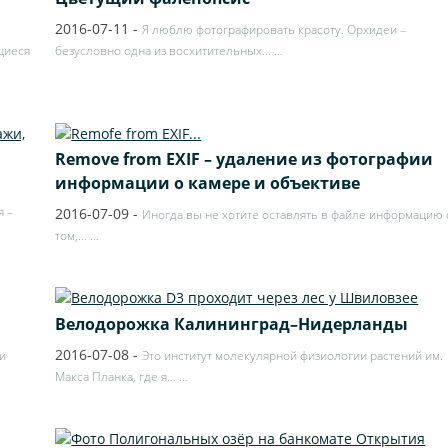
2016-07-11
-
Я люблю фотографировать красоту. Орхидеи –
щиеся
безусловно одна из восхитительных…
…
Remove from EXIF – удаление из фотографии
информации о камере и объективе
я –
2016-07-09
-
Иногда вы не хотите оставлять в файле информацию 
том,…
…
Велодорожка Калининград–Нидерланды
2016-07-08
-
и
Это институт молекулярной физиологии растений им.
Макса Планка, где я…
…