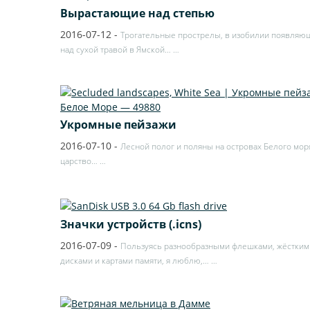
Вырастающие над степью
2016-07-12
-
Трогательные прострелы, в изобилии появляю
над сухой травой в Ямской…
…
Укромные пейзажи
2016-07-10
-
Лесной полог и поляны на островах Белого мор
царство…
…
Значки устройств (.icns)
2016-07-09
-
Пользуясь разнообразными флешками, жёстким
дисками и картами памяти, я люблю,…
…