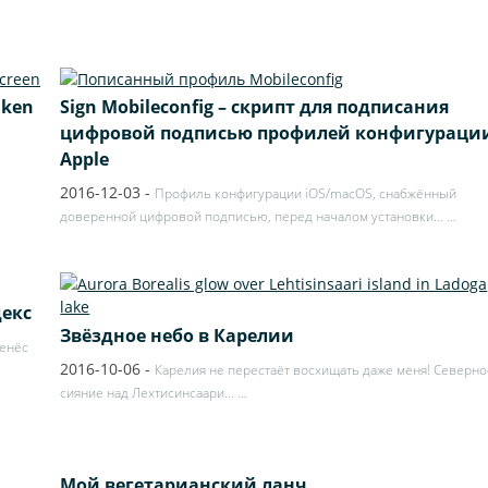
nken
Sign Mobileconfig – скрипт для подписания
цифровой подписью профилей конфигураци
Apple
2016-12-03
-
Профиль конфигурации iOS/macOS, снабжённый
доверенной цифровой подписью, перед началом установки…
…
декс
Звёздное небо в Карелии
ренёс
2016-10-06
-
Карелия не перестаёт восхищать даже меня! Северн
сияние над Лехтисинсаари…
…
Мой вегетарианский ланч