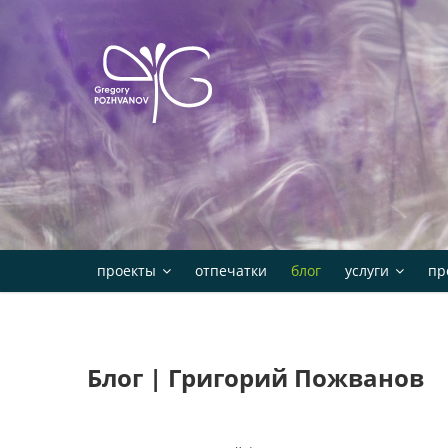
Skip
to
content
проекты
отпечатки
блог
услуги
пр
Блог | Григорий Пожванов