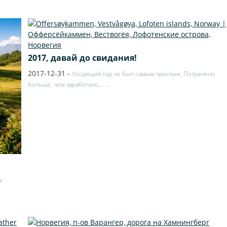
2017, давай до свидания!
2017-12-31
-
Уходящий год не был самым простым. Потрачено
больше, чем заработано,…
…
а