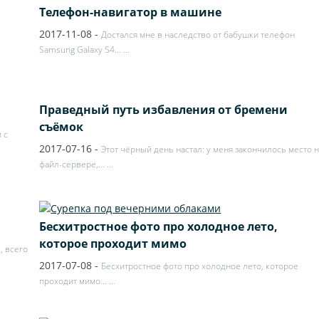
Телефон-навигатор в машине
2017-11-08
-
Достался мне в наследство от бабушки телефон
Samsung Galaxy S4…
…
Праведный путь избавления от бремени
съёмок
 с
2017-07-16
-
Этот чёрный день настал: у меня закончилось место 
файл-сервере,…
…
Бесхитростное фото про холодное лето,
которое проходит мимо
, всего
2017-07-08
-
Бесхитростное фото про холодное лето, которое
проходит мимо...
…