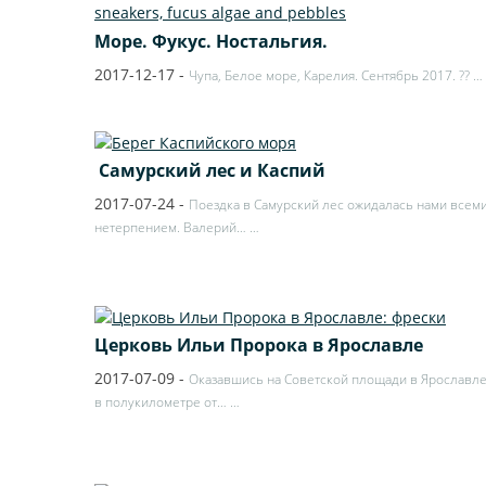
Море. Фукус. Ностальгия.
2017-12-17
-
Чупа, Белое море, Карелия. Сентябрь 2017. ??
…
​ Самурский лес и Каспий
2017-07-24
-
Поездка в Самурский лес ожидалась нами всеми
нетерпением. Валерий…
…
Церковь Ильи Пророка в Ярославле
2017-07-09
-
Оказавшись на Советской площади в Ярославле
в полукилометре от…
…