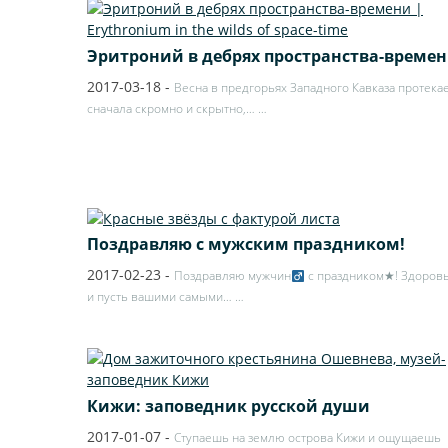
Эритроний в дебрях пространства-време
2017-03-18
-
Весна в предгорьях Западного Кавказа протека
сначала скромно и скрытно,…
…
Поздравляю с мужским праздником!
2017-02-23
-
Поздравляю мужчин
с праздником★! Здоровь
и пусть вашими самыми…
…
Кижи: заповедник русской души
2017-01-07
-
Ступаешь на землю острова Кижи и ощущаешь