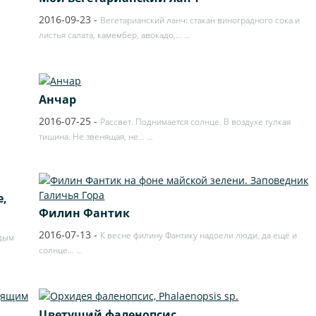
2016-09-23
-
Вегетарианский ланч: стакан виноградного сока и
листья салата, камембер, авокадо,…
…
Анчар
2016-07-25
-
Рассвет. Поднимается солнце. В воздухе гулкая
тишина. Не звенящая, не…
…
е,
Филин Фантик
2016-07-13
-
К весне филину Фантику надоели люди, да ещё и
ждым
солнце…
…
Цветущий фаленопсис