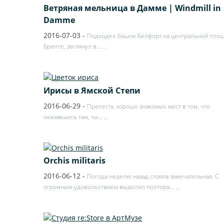
Ветряная мельница в Дамме | Windmill in
Damme
2016-07-03
-
Подходя к башне Белфорт на центральной пло
Брюгге, заглянул в…
…
Ирисы в Ямской Степи
2016-06-29
-
Прелесть хорошо знакомых мест в том, что
оказавшись там, ты…
…
Orchis militaris
2016-06-12
-
Погода неделю назад стояла замечательная. С
огромным удовольствием выделил полтора…
…