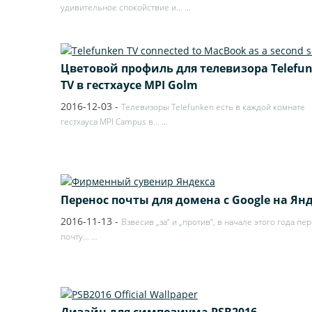
удивительное спокойствие и…
…
Цветовой профиль для телевизора Telefu
TV в гестхаусе MPI Golm
2016-12-03
-
Телевизоры Telefunken есть в каждой комнате
гестхауса MPI Campus в…
…
Перенос почты для домена с Google на Ян
2016-11-13
-
Взвесив „за“ и „против“, в начале этого года пе
почту…
…