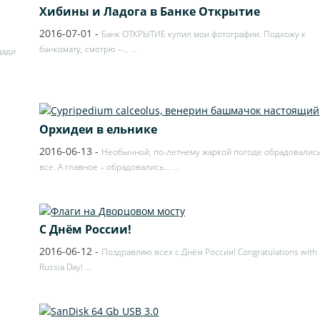
Хибины и Ладога в Банке Открытие
2016-07-01
-
Банк ОТКРЫТИЕ купил мои фотографии. Подхожу к
банкомату, смотрю –…
…
щади
Орхидеи в ельнике
2016-06-13
-
Необычной, по-летнему жаркой погоде обрадовалис
все. А главное – обрадовались…
…
С Днём России!
2016-06-12
-
Поздравляю всех с Днём России! Congratulations with
Russia Day!
…