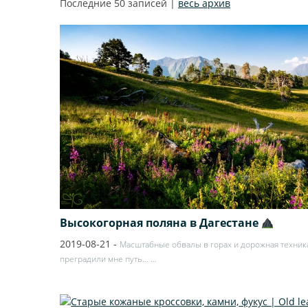
Последние 50 записей |
весь архив
Высокогорная поляна в Дагестане
2019-08-21
-
Масштабные обвалы в горах и дорожная техник
преградили мне путь…
…