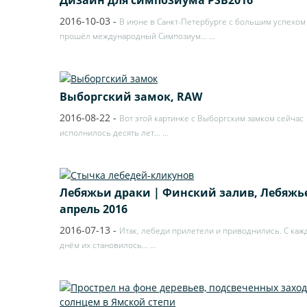
Дизайн для симпозиума PSB2016
2016-10-03
-
В июне в Санкт-Петербурге с большим успехом
прошёл международный Симпозиум…
…
Выборгский замок, RAW
2016-08-22
-
Вот этой картинке с Выборгским замком сейчас
исполнилось десять лет…
…
Лебяжьи драки | Финский залив, Лебяжь
апрель 2016
2016-07-13
-
Итак, лебеди прилетели и приводнились. С ка
днём их становилось…
…