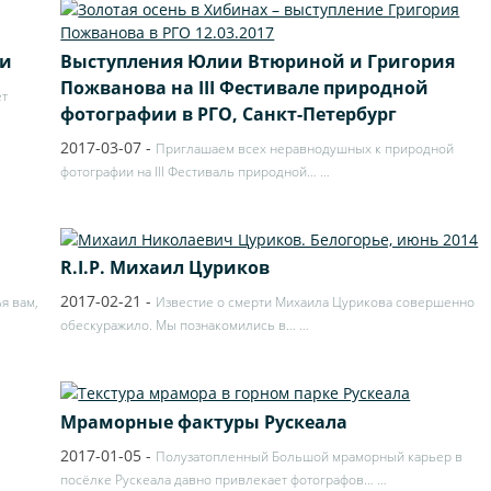
ни
Выступления Юлии Втюриной и Григория
Пожванова на III Фестивале природной
ет
фотографии в РГО, Санкт-Петербург
2017-03-07
-
Приглашаем всех неравнодушных к природной
фотографии на III Фестиваль природной…
…
R.I.P. Михаил Цуриков
2017-02-21
-
я вам,
Известие о смерти Михаила Цурикова совершенно
обескуражило. Мы познакомились в…
…
Мраморные фактуры Рускеала
2017-01-05
-
Полузатопленный Большой мраморный карьер в
посёлке Рускеала давно привлекает фотографов…
…