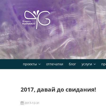
Skip
to
content
проекты
отпечатки
блог
услуги
пр
2017, давай до свидания!
2017-12-31