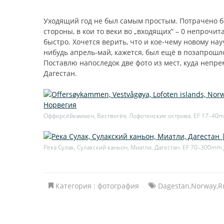
Уходящий год не был самым простым. Потрачено бол
стороны, в кои то веки во „входящих” – 0 непрочи
быстро. Хочется верить, что и кое-чему новому нау
нибудь апрель-май, кажется, был ещё в позапрошло
Поставлю напоследок две фото из мест, куда непре
Дагестан.
Офферсёйкаммен, Вествогёя, Лофотенские острова. EF 17–4
Река Сулак, Сулакский каньон, Миатли, Дагестан. EF 70–300mm
Категория :
фотография
Dagestan
,
Norway
,
R