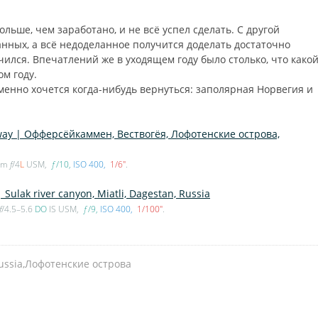
ьше, чем заработано, и не всё успел сделать. С другой
танных, а всё недоделанное получится доделать достаточно
чился. Впечатлений же в уходящем году было столько, что какой
м году.
менно хочется когда-нибудь вернуться: заполярная Норвегия и
0mm
f
/4
L
USM,
ƒ
/10
ISO 400
1/6″
.
f
/4.5–5.6
DO
IS USM,
ƒ
/9
ISO 400
1/100″
.
ussia
,
Лофотенские острова