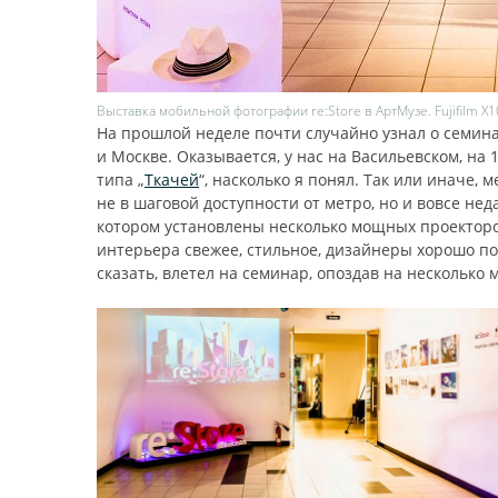
Выставка мобильной фотографии re:Store в АртМузе. Fujifilm X
На прошлой неделе почти случайно узнал о семин
и Москве. Оказывается, у нас на Васильевском, на 
типа „
Ткачей
“, насколько я понял. Так или иначе,
не в шаговой доступности от метро, но и вовсе неда
котором установлены несколько мощных проектор
интерьера свежее, стильное, дизайнеры хорошо по
сказать, влетел на семинар, опоздав на несколько 