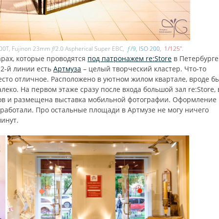
100T, Fujinon 23mm
f
/2.0 Aspherical Super EBC,
ƒ
/9
ISO 200
1/125″
.
арах, которые проводятся
под патронажем re:Store
в Петербурге
12-й линии есть
Артмуза
– целый творческий кластер. Что-то
 место отличное. Расположено в уютном жилом квартале, вроде б
леко. На первом этаже сразу после входа большой зал re:Store, 
ов и размещена выставка мобильной фотографии. Оформление
работали. Про остальные площади в Артмузе не могу ничего
минут.