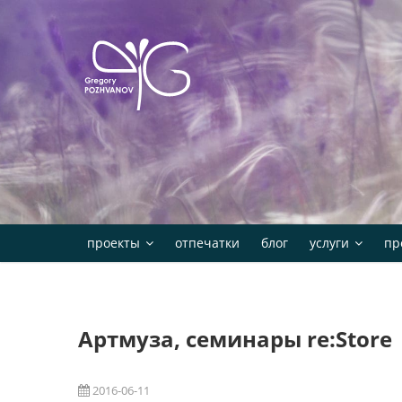
Skip
to
content
проекты
отпечатки
блог
услуги
пр
Артмуза, семинары re:Store
2016-06-11